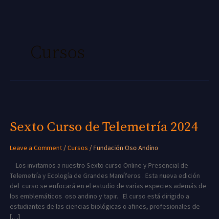
Skip
to
content
Cursos
Sexto
Curso
de
Sexto Curso de Telemetría 2024
Telemetría
2024
Leave a Comment
/
Cursos
/
Fundación Oso Andino
Los invitamos a nuestro Sexto curso Online y Presencial de
Telemetría y Ecología de Grandes Mamíferos . Esta nueva edición
del curso se enfocará en el estudio de varias especies además de
los emblemáticos oso andino y tapir. El curso está dirigido a
estudiantes de las ciencias biológicas o afines, profesionales de
[…]