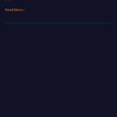
Read More »
Curso
de
Telemetría
2022