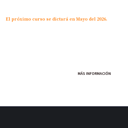
El próximo curso se dictará en Mayo del 2026.
Si quieres conocer los costos, medios de pago, y temas
del curso, haz click en
MÁS INFORMACIÓN
.
MÁS INFORMACIÓN