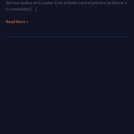
del oso andino en Ecuador. Este estudio será el primero en liberar a
la comunidad […]
Read More »
Sexto
Curso
de
Telemetría
2024