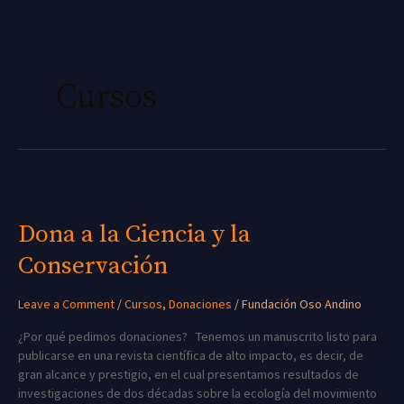
Skip
to
content
Cursos
Dona
a
la
Dona a la Ciencia y la
Ciencia
Conservación
y
la
Conservación
Leave a Comment
/
Cursos
,
Donaciones
/
Fundación Oso Andino
¿Por qué pedimos donaciones? Tenemos un manuscrito listo para
publicarse en una revista científica de alto impacto, es decir, de
gran alcance y prestigio, en el cual presentamos resultados de
investigaciones de dos décadas sobre la ecología del movimiento