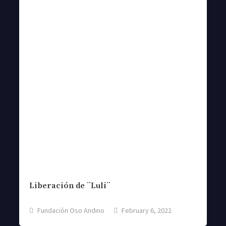
Liberación de ¨Luli¨
Fundación Oso Andino
February 6, 2022