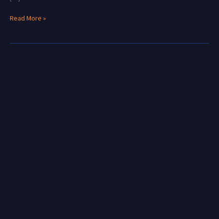
Read More »
La
Campaña
ChoclOso