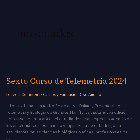
Skip
to
content
novedades
Sexto
Curso
de
Sexto Curso de Telemetría 2024
Telemetría
2024
Leave a Comment
/
Cursos
/
Fundación Oso Andino
Los invitamos a nuestro Sexto curso Online y Presencial de
Telemetría y Ecología de Grandes Mamíferos . Esta nueva edición
del curso se enfocará en el estudio de varias especies además de
los emblemáticos oso andino y tapir. El curso está dirigido a
estudiantes de las ciencias biológicas o afines, profesionales de
[…]