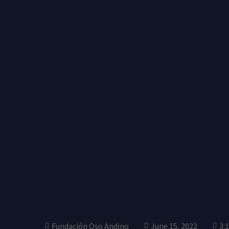
Skip
to
content
Fundación Oso Andino
June 15, 2022
3: