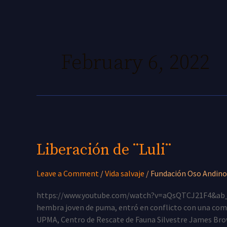
Skip
to
content
February 6, 2022
Liberación
de
Liberación de ¨Luli¨
¨Luli¨
Leave a Comment
/
Vida salvaje
/
Fundación Oso Andino
https://www.youtube.com/watch?v=aQsQTCJ21F4&ab_chan
hembra joven de puma, entró en conflicto con una comun
UPMA, Centro de Rescate de Fauna Silvestre James Bro