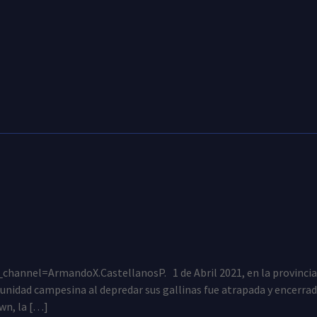
nel=ArmandoX.CastellanosP. 1 de Abril 2021, en la provincia d
idad campesina al depredar sus gallinas fue atrapada y encerrada 
wn, la […]